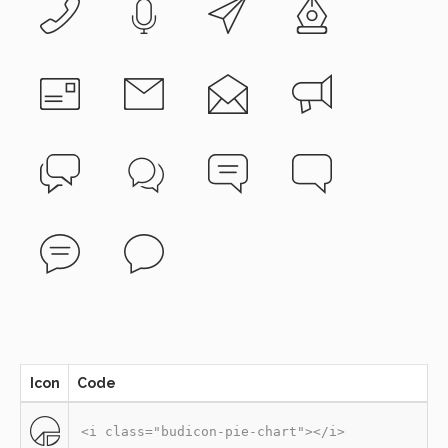
Icon
Code
<i class="budicon-pie-chart"></i>